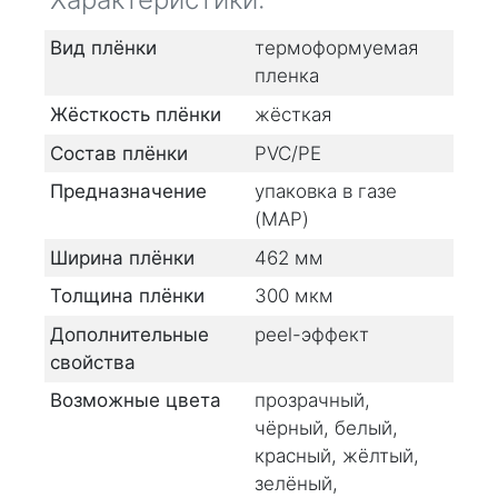
Вид плёнки
термоформуемая
пленка
Жёсткость плёнки
жёсткая
Состав плёнки
PVC/PE
Предназначение
упаковка в газе
(MAP)
Ширина плёнки
462
мм
Толщина плёнки
300
мкм
Дополнительные
peel-эффект
свойства
Возможные цвета
прозрачный,
чёрный, белый,
красный, жёлтый,
зелёный,