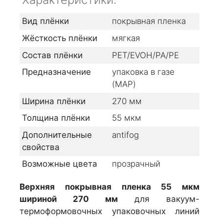
Вид плёнки
покрывная пленка
Жёсткость плёнки
мягкая
Состав плёнки
PET/EVOH/PA/PE
Предназначение
упаковка в газе
(MAP)
Ширина плёнки
270
мм
Толщина плёнки
55
мкм
Дополнительные
antifog
свойства
Возможные цвета
прозрачный
Верхняя покрывная пленка 55 мкм
шириной 270 мм
для вакуум-
термоформовочных упаковочных линий