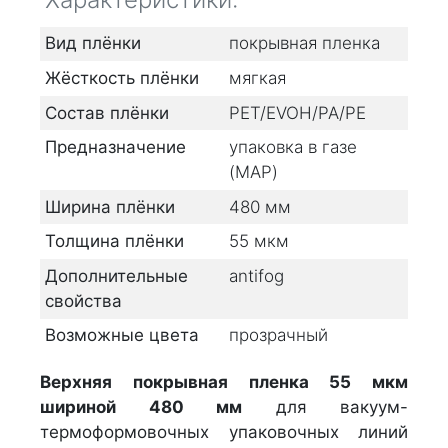
Вид плёнки
покрывная пленка
Жёсткость плёнки
мягкая
Состав плёнки
PET/EVOH/PA/PE
Предназначение
упаковка в газе
(MAP)
Ширина плёнки
480
мм
Толщина плёнки
55
мкм
Дополнительные
antifog
свойства
Возможные цвета
прозрачный
Верхняя покрывная пленка 55 мкм
шириной 480 мм
для вакуум-
термоформовочных упаковочных линий