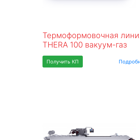
Термоформовочная лини
THERA 100 вакуум-газ
Получить КП
Подроб