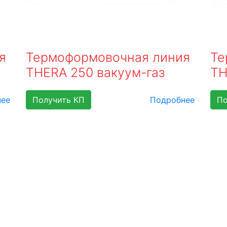
я
Термоформовочная линия
Те
THERA 250 вакуум-газ
TH
нее
Получить КП
Подробнее
По