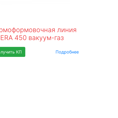
рмоформовочная линия
ERA 450 вакуум-газ
лучить КП
Подробнее