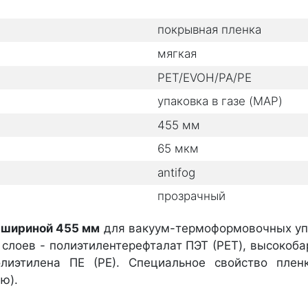
покрывная пленка
мягкая
PET/EVOH/PA/PE
упаковка в газе (MAP)
455
мм
65
мкм
antifog
прозрачный
 шириной 455 мм
для вакуум-термоформовочных уп
 слоев - полиэтилентерефталат ПЭТ (PET), высокоб
лиэтилена ПЕ (РЕ). Специальное свойство пленки
ю).