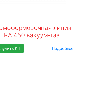
рмоформовочная линия
ERA 450 вакуум-газ
лучить КП
Подробнее