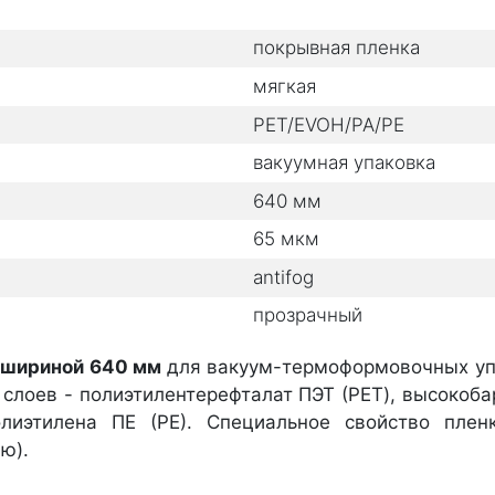
покрывная пленка
мягкая
PET/EVOH/PA/PE
вакуумная упаковка
640
мм
65
мкм
antifog
прозрачный
 шириной 640 мм
для вакуум-термоформовочных уп
 слоев - полиэтилентерефталат ПЭТ (PET), высокоб
лиэтилена ПЕ (РЕ). Специальное свойство пленки
ю).