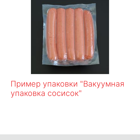
Пример упаковки "Вакуумная
упаковка сосисок"