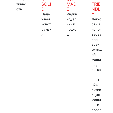
SOLI
MAD
FRIE
тивно
D
E
NDL
сть
Y
Надё
Индив
жная
идуал
Легко
конст
ьный
сть в
рукци
подхо
испол
я
д
ьзова
нии
всех
функц
ий
маши
ны,
легка
я
настр
ойка,
актив
ация
маши
ны и
прове