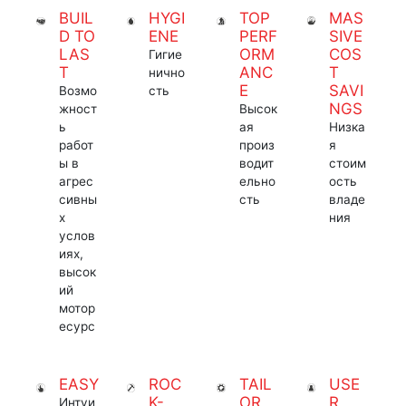
BUIL
HYGI
TOP
MAS
D TO
ENE
PERF
SIVE
LAS
ORM
COS
Гигие
T
ANC
T
нично
E
SAVI
Возмо
сть
NGS
жност
Высок
ь
ая
Низка
работ
произ
я
ы в
водит
стоим
агрес
ельно
ость
сивны
сть
владе
х
ния
услов
иях,
высок
ий
мотор
есурс
EASY
ROC
TAIL
USE
K-
OR
R
Интуи