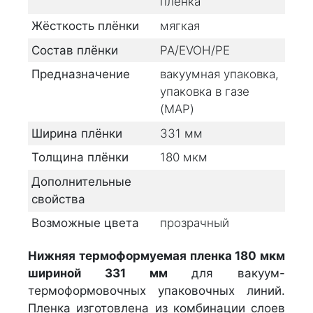
пленка
Жёсткость плёнки
мягкая
Состав плёнки
PA/EVOH/PE
Предназначение
вакуумная упаковка,
упаковка в газе
(MAP)
Ширина плёнки
331
мм
Толщина плёнки
180
мкм
Дополнительные
свойства
Возможные цвета
прозрачный
Нижняя термоформуемая пленка 180 мкм
шириной 331 мм
для вакуум-
термоформовочных упаковочных линий.
Пленка изготовлена из комбинации слоев