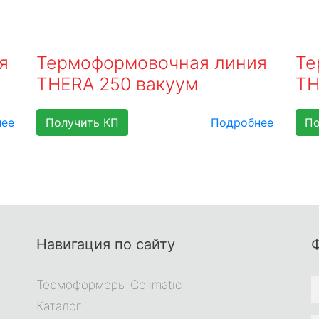
я
Термоформовочная линия
Те
THERA 250 вакуум
TH
нее
Получить КП
Подробнее
По
Навигация по сайту
Термоформеры Colimatic
Каталог