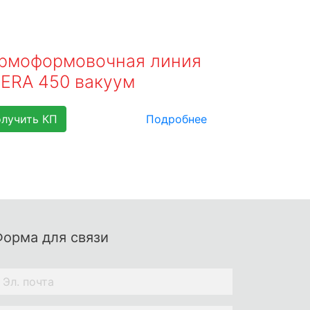
рмоформовочная линия
ERA 450 вакуум
лучить КП
Подробнее
Форма для связи