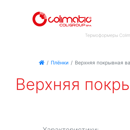
Термоформеры Colim
Плёнки
Верхняя покрывная в
Верхняя покры
Характеристики: