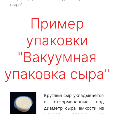
сыра"
Пример
упаковки
"Вакуумная
упаковка сыра"
Круглый сыр укладывается
в отформованные под
диаметр сыра емкости из